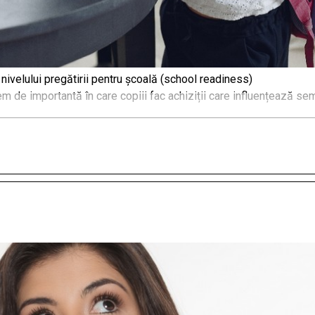
 nivelului pregătirii pentru şcoală (school readiness)
em de importantă în care copiii fac achiziții care influențează se