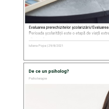
Evaluarea prerechizitelor şcolarizării/Evaluarea
Perioada școlarității este o etapă de viață extr
ulterioară.
Iuliana Popa
|
29/8/2021
De ce un psiholog?
Psihoterapie