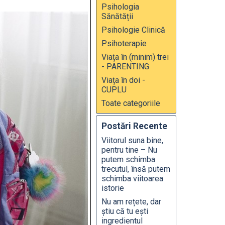
Psihologia
Sănătății
Psihologie Clinică
Psihoterapie
Viața în (minim) trei
- PARENTING
Viața în doi -
CUPLU
Toate categoriile
Postări Recente
Viitorul suna bine,
pentru tine – Nu
putem schimba
trecutul, însă putem
schimba viitoarea
istorie
Nu am rețete, dar
știu că tu ești
ingredientul