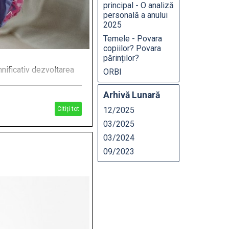
principal - O analiză
personală a anului
2025
Temele - Povara
copiilor? Povara
părinților?
mnificativ dezvoltarea
ORBI
Arhivă Lunară
Citiți tot
12/2025
03/2025
03/2024
09/2023