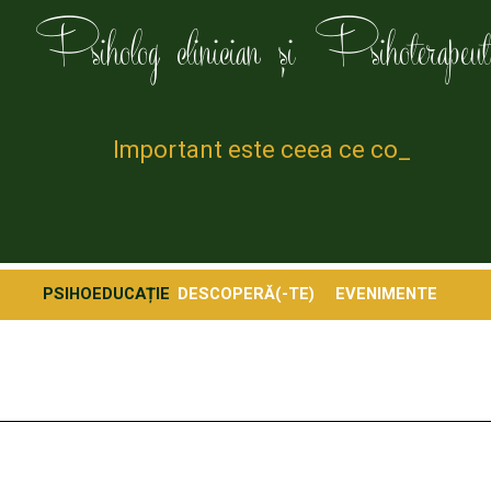
Psiholog clinician și Psihoterapeut
Important este ceea ce contea_
PSIHOEDUCAȚIE
DESCOPERĂ(-TE)
EVENIMENTE