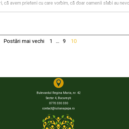
, că avem prieteni cu care vorbim, că doar oamenii slabi au nev
Postări mai vechi
1
...
9
10
Bulevardul Regina Maria, nr. 42
Sector 4,
București
0770 330 330
contact@iulianapopa.ro