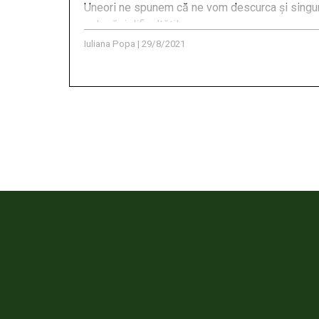
Uneori ne spunem că ne vom descurca și singuri
a depăși dificultățile.
Iuliana Popa
|
29/8/2021