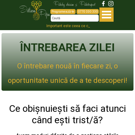
Psiholog clinician și Psihoterapeut
Programează-te
0770 330 330
Important este ceea ce co_
ÎNTREBAREA ZILEI
O întrebare nouă în fiecare zi, o
oportunitate unică de a te descoperi!
Ce obișnuiești să faci atunci
când ești trist/ă?