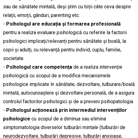
sau de sănătate mintală, deși știm cu toții câte ceva despre
relații, emoții, gânduri, parenting etc.
-
Psihologul are educația și formarea profesională
pentru a realiza evaluare psihologică cu referire la factorii
psihologici implicați/relevanți pentru sănătate și boală, la
copii și adulți, cu relevanță pentru individ, cuplu, familie,
societate.
-
Psihologul care competența
de a realiza intervenție
psihologică cu scopul de a modifica mecanismele
psihologice implicate în sănătate, dezvoltare, tulburare/boală
mintală, autocunoaștere și dezvoltare personală, de a asigura
controlul factorilor psihologici și de a preveni psihopatologia.
-
Psihologul acționează prin intermediul intervențiilor
psihologice
cu scopul de a diminua sau elimina
simptomatologia diverselor tulburări mintale (tulburări de
neurodezvoltare, tulburări depresive, tulburări anxioase,