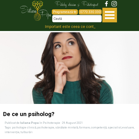
Psiholog clinician și Psihoterapeut
Programează-te
0770 330 330
Important este ceea ce contea_
De ce un psiholog?
Publicat de
Iuliana Popa
în
Psihoterapie
· 29 August 2021
Tags:
psihologie clinică
,
psihoterapie
,
sănătate mintală
,
formare
,
competență
,
specialist
,
evaluare
,
intervenție
,
tulburări