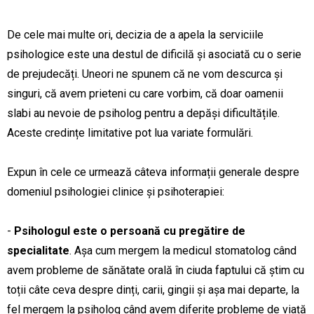
De cele mai multe ori, decizia de a apela la serviciile
psihologice este una destul de dificilă și asociată cu o serie
de prejudecăți. Uneori ne spunem că ne vom descurca și
singuri, că avem prieteni cu care vorbim, că doar oamenii
slabi au nevoie de psiholog pentru a depăși dificultățile.
Aceste credințe limitative pot lua variate formulări.
Expun în cele ce urmează câteva informații generale despre
domeniul psihologiei clinice și psihoterapiei:
-
Psihologul este o persoană cu pregătire de
specialitate
. Așa cum mergem la medicul stomatolog când
avem probleme de sănătate orală în ciuda faptului că știm cu
toții câte ceva despre dinți, carii, gingii și așa mai departe, la
fel mergem la psiholog când avem diferite probleme de viață