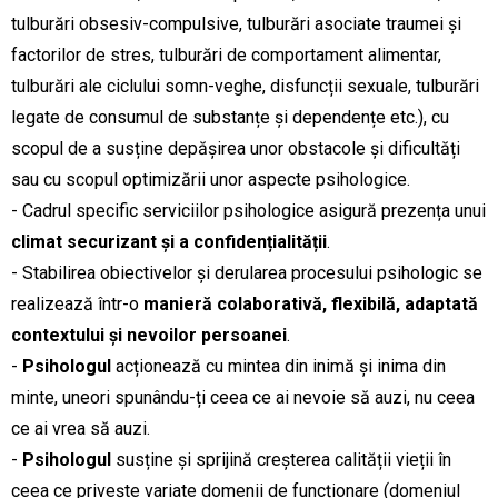
tulburări obsesiv-compulsive, tulburări asociate traumei și
factorilor de stres, tulburări de comportament alimentar,
tulburări ale ciclului somn-veghe, disfuncții sexuale, tulburări
legate de consumul de substanțe și dependențe etc.), cu
scopul de a susține depășirea unor obstacole și dificultăți
sau cu scopul optimizării unor aspecte psihologice.
- Cadrul specific serviciilor psihologice asigură
prezența unui
climat securizant și a confidențialității
.
- Stabilirea obiectivelor și derularea procesului psihologic se
realizează într-o
manieră colaborativă, flexibilă, adaptată
contextului și nevoilor persoanei
.
-
Psihologul
acționează cu mintea din inimă și inima din
minte, uneori spunându-ți ceea ce ai nevoie să auzi, nu ceea
ce ai vrea să auzi.
-
Psihologul
susține și sprijină creșterea calității vieții în
ceea ce privește variate domenii de funcționare (domeniul