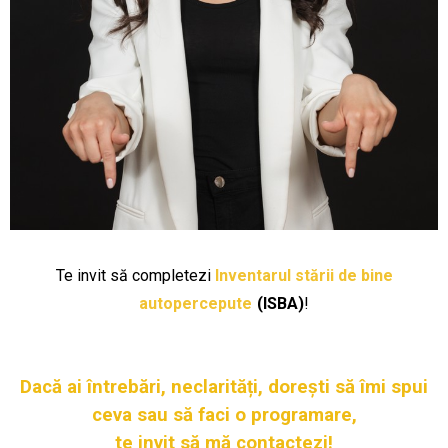
Te invit să completezi
Inventarul stării de bine
autopercepute
(ISBA)
!
Dacă ai întrebări, neclarități, dorești să îmi spui
ceva sau să faci o programare,
te invit să mă contactezi!