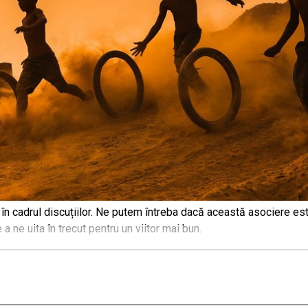
în cadrul discuțiilor. Ne putem întreba dacă această asociere est
 ne uita în trecut pentru un viitor mai bun.