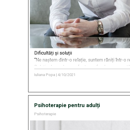
Dificultăți și soluții
“Ne naștem dintr-o relație, suntem răniți într-o r
Relația de cuplu are efecte profunde asupra stăr
Iuliana Popa
|
4/10/2021
Psihoterapie pentru adulți
Psihoterapie