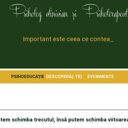
Psiholog clinician și Psihoterapeut
Important este ceea ce contează pentru _
PSIHOEDUCAȚIE
DESCOPERĂ(-TE)
EVENIMENTE
putem schimba trecutul, însă putem schimba viitoarea