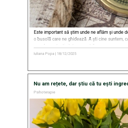
Este important să știm unde ne aflăm și unde do
o busolă care ne ghidează. A ști cine suntem, car
acord cu autenticitatea noastră.
Iuliana Popa
|
18/12/2025
Nu am rețete, dar știu că tu ești ingre
Psihoterapie