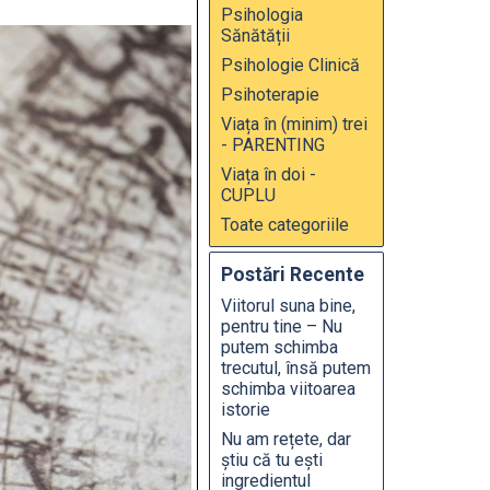
Psihologia
Sănătății
Psihologie Clinică
Psihoterapie
Viața în (minim) trei
- PARENTING
Viața în doi -
CUPLU
Toate categoriile
Postări Recente
Viitorul suna bine,
pentru tine – Nu
putem schimba
trecutul, însă putem
schimba viitoarea
istorie
Nu am rețete, dar
știu că tu ești
ingredientul