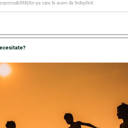
sponsabilităților pe care le avem de îndeplinit.
necesitate?