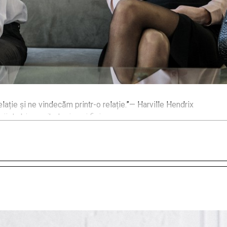
elație și ne vindecăm printr-o relație.”— Harville Hendrix
ii de bine psihologice și fizice.