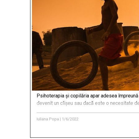
Psihoterapia și copilăria apar adesea împreună 
devenit un clișeu sau dacă este o necesitate de a
Iuliana Popa
|
1/6/2022