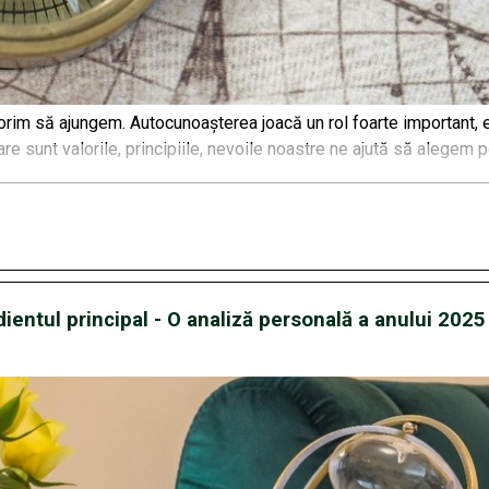
rim să ajungem. Autocunoașterea joacă un rol foarte important, 
e sunt valorile, principiile, nevoile noastre ne ajută să alegem pot
dientul principal - O analiză personală a anului 2025