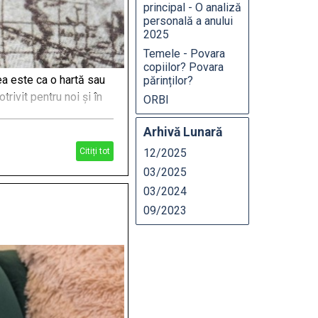
principal - O analiză
personală a anului
2025
Temele - Povara
copiilor? Povara
ea este ca o hartă sau
părinților?
rivit pentru noi și în
ORBI
Arhivă Lunară
Citiți tot
12/2025
03/2025
03/2024
09/2023